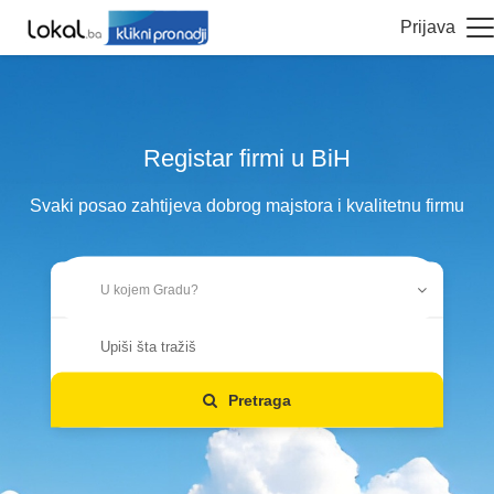
Prijava
Registar firmi u BiH
Svaki posao zahtijeva dobrog majstora i kvalitetnu firmu
Pretraga