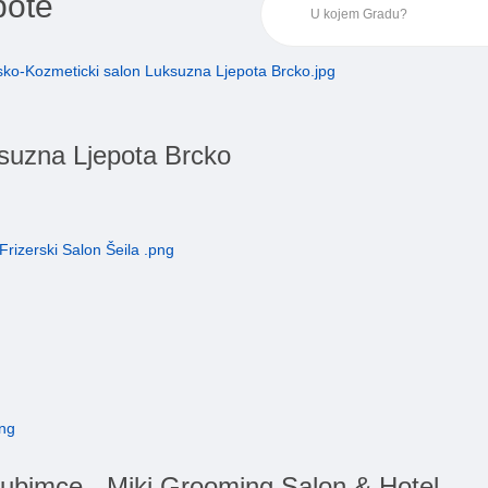
pote
ksuzna Ljepota Brcko
 ljubimce - Miki Grooming Salon & Hotel