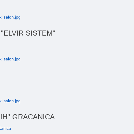
"ELVIR SISTEM"
BIH" GRACANICA
čanica