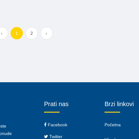
‹
1
2
›
Prati nas
Brzi linkovi
Facebook
Početna
iste
 ponude
Twitter