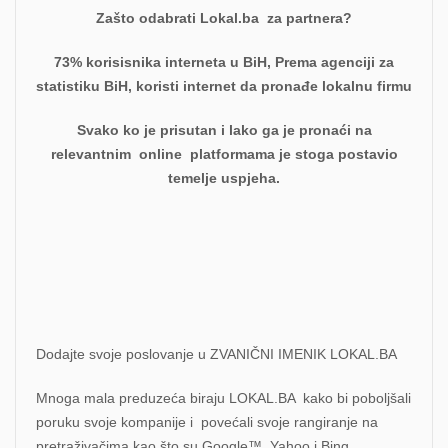
Zašto odabrati Lokal.ba za partnera?
73% korisisnika interneta u BiH, Prema agenciji za
statistiku BiH, koristi internet da pronađe lokalnu firmu
Svako ko je prisutan i lako ga je pronaći na
relevantnim online platformama je stoga postavio
temelje uspjeha.
Dodajte svoje poslovanje u ZVANIČNI IMENIK LOKAL.BA
Mnoga mala preduzeća biraju LOKAL.BA kako bi poboljšali
poruku svoje kompanije i povećali svoje rangiranje na
pretraživačima kao što su Google™, Yahoo i Bing.