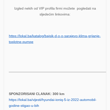
Izgled nekih od VIP profila firmi možete pogledati na
sljedećim linkovima:
https://lokal.ba/katalog/bajsik-d-o-o-sarajevo-klima-grijanje-
toplotne-pumpe
___________________________________________________
SPONZORISANI CLANAK: 300 km
https://lokal.ba/vijesti/hyundai-ioniq-5-iz-2022-automobil-
godine-stigao-u-bih