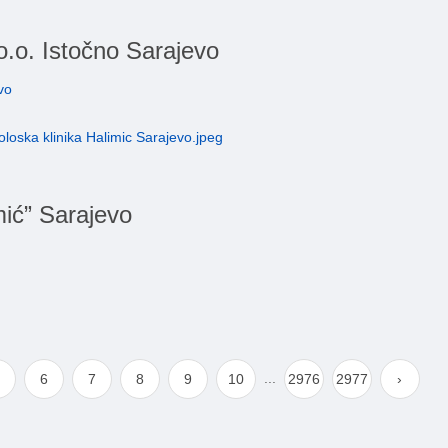
.o. Istočno Sarajevo
vo
mić” Sarajevo
...
6
7
8
9
10
2976
2977
›