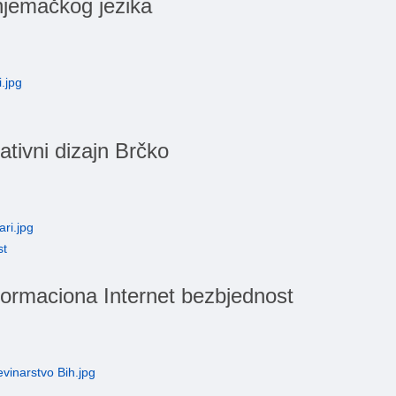
jemačkog jezika
tivni dizajn Brčko
st
formaciona Internet bezbjednost