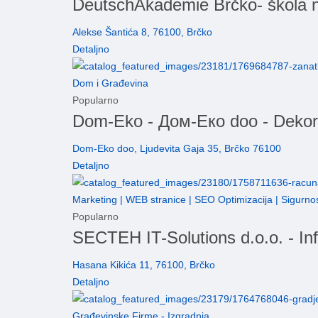
DeutschAkademie Brčko- škola n
Alekse Šantića 8, 76100, Brčko
Detaljno
Dom i Građevina
Popularno
Dom-Eko - Дом-Еко doo - Dekora
Dom-Eko doo, Ljudevita Gaja 35, Brčko 76100
Detaljno
Marketing | WEB stranice | SEO Optimizacija | Sigurno
Popularno
SECTEH IT-Solutions d.o.o. - In
Hasana Kikića 11, 76100, Brčko
Detaljno
Građevinske Firme - Izgradnja