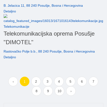
B. Jelacica 11, 88 240 Posušje, Bosna i Hercegovina
Detaljno
Telekomunikacije
Telekomunikacijska oprema Posušje
"DIMOTEL"
Rastovačko Polje b.b., 88 240 Posušje, Bosna i Hercegovina
Detaljno
‹
1
2
3
4
5
6
7
8
9
10
›