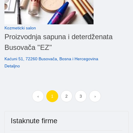
Kozmeticki salon
Proizvodnja sapuna i deterdženata
Busovača "EZ"
Kaćuni 51, 72260 Busovača, Bosna i Hercegovina
Detaljno
‹
1
2
3
›
Istaknute firme