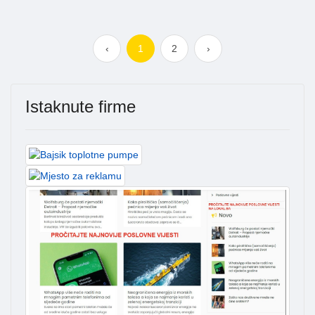
‹
1
2
›
Istaknute firme