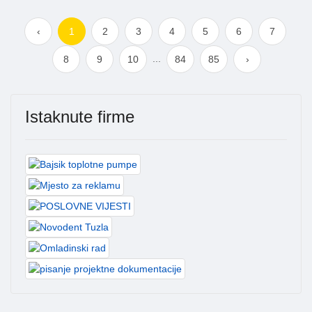
‹
1
2
3
4
5
6
7
...
8
9
10
84
85
›
Istaknute firme