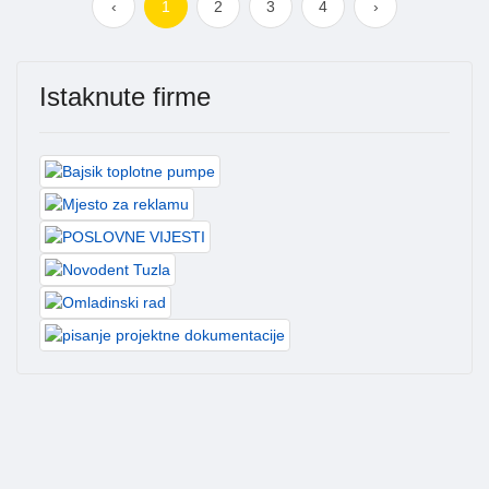
‹
1
2
3
4
›
Istaknute firme