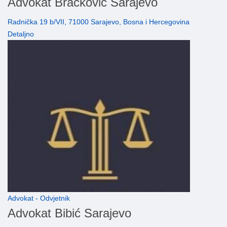
Advokat Braćković Sarajevo
Radnička 19 b/VII, 71000 Sarajevo, Bosna i Hercegovina
Detaljno
Advokat - Odvjetnik
Advokat Bibić Sarajevo