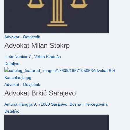
Advokat - Odvjetnik
Advokat Milan Stokrp
Izeta Nanića 7 , Velika Kladuša
Detaljno
Advokat - Odvjetnik
Advokat Brkić Sarajevo
Antuna Hangija 9, 71000 Sarajevo, Bosna i Hercegovina
Detaljno