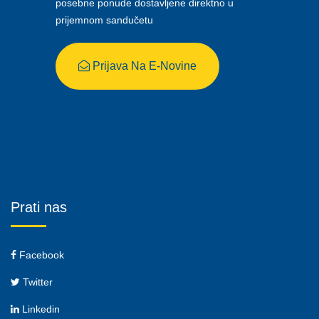
posebne ponude dostavljene direktno u
prijemnom sandučetu
Prijava Na E-Novine
Prati nas
Facebook
Twitter
Linkedin