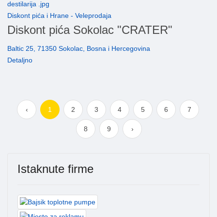
Diskont pića i Hrane - Veleprodaja
Diskont pića Sokolac "CRATER"
Baltic 25, 71350 Sokolac, Bosna i Hercegovina
Detaljno
‹
1
2
3
4
5
6
7
8
9
›
Istaknute firme