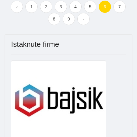
‹
1
2
3
4
5
6
7
8
9
›
Istaknute firme