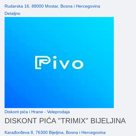
Rudarska 16, 88000 Mostar, Bosna i Hercegovina
Detaljno
Diskont pića i Hrane - Veleprodaja
DISKONT PIĆA "TRIMIX" BIJELJINA
Karađorđeva 8, 76300 Bijeljina, Bosna i Hercegovina