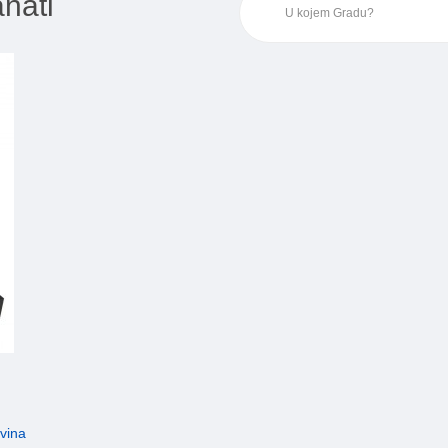
anati
vina