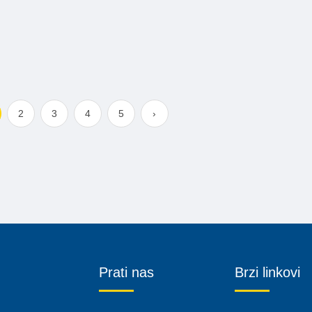
2
3
4
5
›
Prati nas
Brzi linkovi