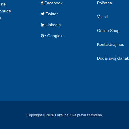
Facebook
Početna
iste
 ponude
Twitter
Vijesti
u
Linkedin
Online Shop
Google+
Kontaktiraj nas
Dodaj svoj članak
Copyright © 2026 Lokal.ba. Sva prava zasticena.