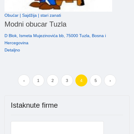
Obućar | Sajdžija | stari zanati
Modni obucar Tuzla
D Blok, Ismeta Mujezinovića bb, 75000 Tuzla, Bosna i
Hercegovina
Detaljno
‹
1
2
3
4
5
›
Istaknute firme