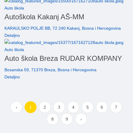
Auto škola
Autoškola Kakanj AŠ-MM
KARAULSKO POLJE BB, 72 240 Kakanj, Bosna i Hercegovina
Detaljno
Auto škola
Auto škola Breza RUDAR KOMPANY
Bosanska 59, 71370 Breza, Bosna i Hercegovina
Detaljno
‹
1
2
3
4
5
6
7
8
9
›