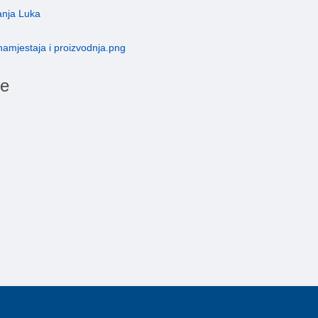
anja Luka
ce