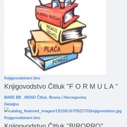
Knjigovodstveni biro
Knjigovodstvo Čitluk "F O R M U L A "
BARE BB , 88260 Čitluk, Bosna i Hercegovina
Detaljno
Knjigovodstveni biro
Knjigovodstvo Čitluk "BIROPRO"