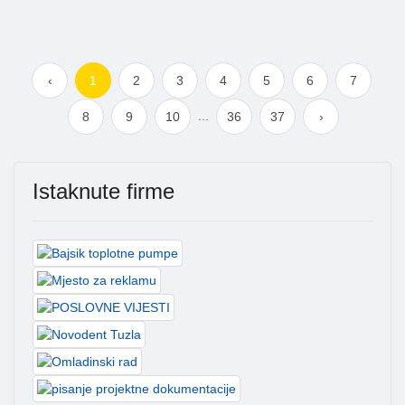
‹
1
2
3
4
5
6
7
...
8
9
10
36
37
›
Istaknute firme