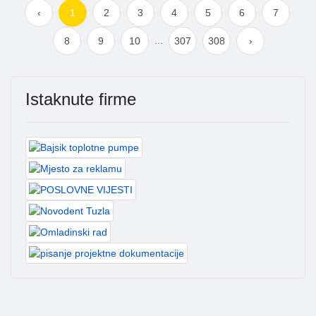
‹
1
2
3
4
5
6
7
...
8
9
10
307
308
›
Istaknute firme