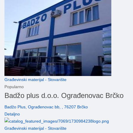
Građevinski materijal - Stovarište
Popularno
Badžo plus d.o.o. Ograđenovac Brčko
Badžo Plus, Ograđenovac bb, , 76207 Brčko
Detaljno
Građevinski materijal - Stovarište