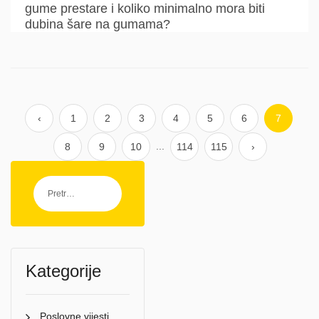
gume prestare i koliko minimalno mora biti
dubina šare na gumama?
‹
1
2
3
4
5
6
7
...
8
9
10
114
115
›
Kategorije
Poslovne vijesti