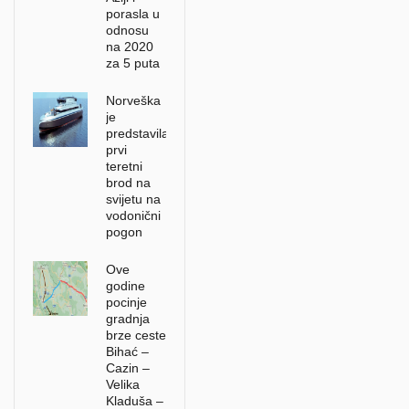
porasla u
odnosu
na 2020
za 5 puta
Norveška
je
predstavila
prvi
teretni
brod na
svijetu na
vodonični
pogon
Ove
godine
pocinje
gradnja
brze ceste
Bihać –
Cazin –
Velika
Kladuša –