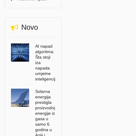
Novo
AI napad
algoritma:
Šta stoji
iza
napada
umjetne
inteligencije?
Solarna
energija
prestigla
proizvodnju
energije iz
gasa u
samo 6
godina u
Aziji i