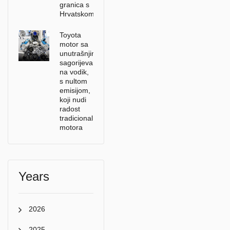
granica s
Hrvatskom
Toyota
motor sa
unutrašnjim
sagorijevanjem
na vodik,
s nultom
emisijom,
koji nudi
radost
tradicionalnih
motora
Years
2026
2025