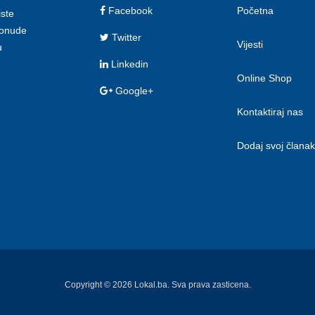
Facebook
Početna
iste
 ponude
Twitter
Vijesti
u
Linkedin
Online Shop
Google+
Kontaktiraj nas
Dodaj svoj članak
Copyright © 2026 Lokal.ba. Sva prava zasticena.