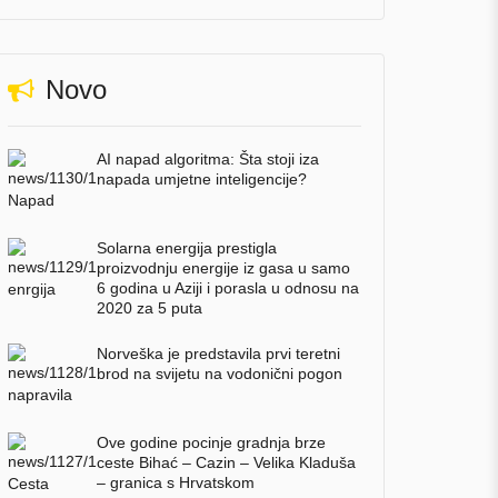
Novo
AI napad algoritma: Šta stoji iza
napada umjetne inteligencije?
Solarna energija prestigla
proizvodnju energije iz gasa u samo
6 godina u Aziji i porasla u odnosu na
2020 za 5 puta
Norveška je predstavila prvi teretni
brod na svijetu na vodonični pogon
Ove godine pocinje gradnja brze
ceste Bihać – Cazin – Velika Kladuša
– granica s Hrvatskom