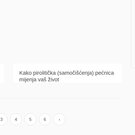
Kako pirolitička (samočišćenja) pećnica
mijenja vaš život
3
4
5
6
›