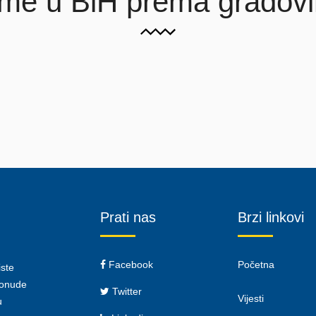
rme u BiH prema gradov
Prati nas
Brzi linkovi
Facebook
Početna
iste
 ponude
Twitter
Vijesti
u