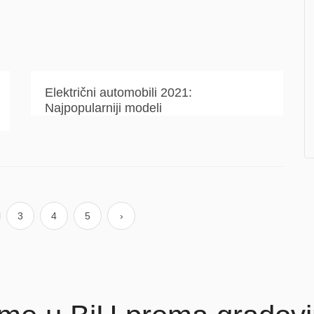
Električni automobili 2021:
Najpopularniji modeli
3
4
5
›