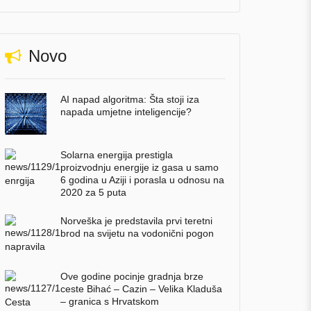
Novo
AI napad algoritma: Šta stoji iza
napada umjetne inteligencije?
Solarna energija prestigla
proizvodnju energije iz gasa u samo
6 godina u Aziji i porasla u odnosu na
2020 za 5 puta
Norveška je predstavila prvi teretni
brod na svijetu na vodonični pogon
Ove godine pocinje gradnja brze
ceste Bihać – Cazin – Velika Kladuša
– granica s Hrvatskom