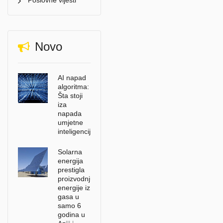
Poslovne vijesti
Novo
AI napad
algoritma:
Šta stoji
iza
napada
umjetne
inteligencije?
Solarna
energija
prestigla
proizvodnju
energije iz
gasa u
samo 6
godina u