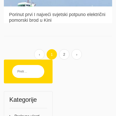
Porinut prvi I najveći svjetski potpuno električni
pomorski brod u Kini
‹
1
2
›
Kategorije