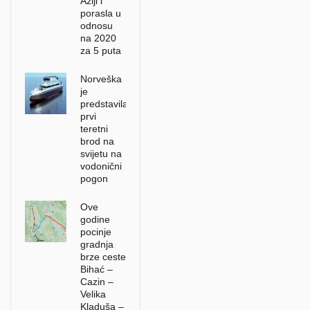
Aziji i
porasla u
odnosu
na 2020
za 5 puta
Norveška
je
predstavila
prvi
teretni
brod na
svijetu na
vodonični
pogon
Ove
godine
pocinje
gradnja
brze ceste
Bihać –
Cazin –
Velika
Kladuša –