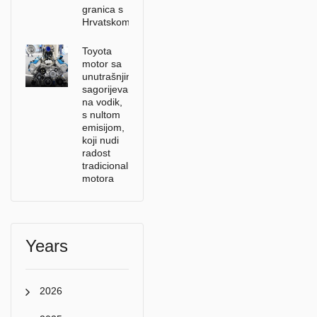
granica s
Hrvatskom
Toyota
motor sa
unutrašnjim
sagorijevanjem
na vodik,
s nultom
emisijom,
koji nudi
radost
tradicionalnih
motora
Years
2026