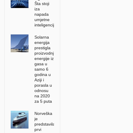
Šta stoji
iza
napada
umjetne
inteligencije?
Solarna
energija
prestigla
proizvodnju
energije iz
gasa u
samo 6
godina u
Aziji i
porasla u
odnosu
na 2020
za 5 puta
Norveška
je
predstavila
prvi