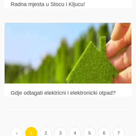
Radna mjesta u Stocu i Kljucu!
Gdje odlagati elektricni i elektronicki otpad?
‹
1
2
3
4
5
6
7