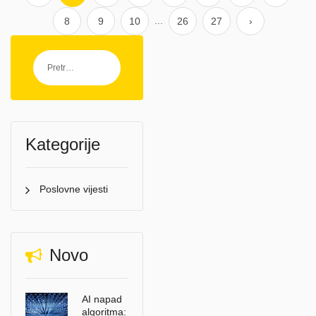
...
8
9
10
26
27
›
Kategorije
Poslovne vijesti
Novo
AI napad
algoritma: