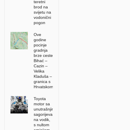
teretni
brod na
svijetu na
vodonični
pogon
Ove
godine
pocinje
gradnja
brze ceste
Bihać –
Cazin –
Velika
Kladuša –
granica s
Hrvatskom
Toyota
motor sa
unutrašnjim
sagorijevanjem
na vodik,
s nultom