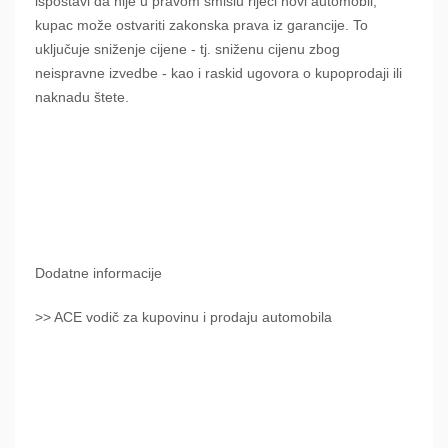
ispostavi da nije u pravom smislu riječi novi automobil,
kupac može ostvariti zakonska prava iz garancije. To
uključuje sniženje cijene - tj. sniženu cijenu zbog
neispravne izvedbe - kao i raskid ugovora o kupoprodaji ili
naknadu štete.
Dodatne informacije
>> ACE vodič za kupovinu i prodaju automobila