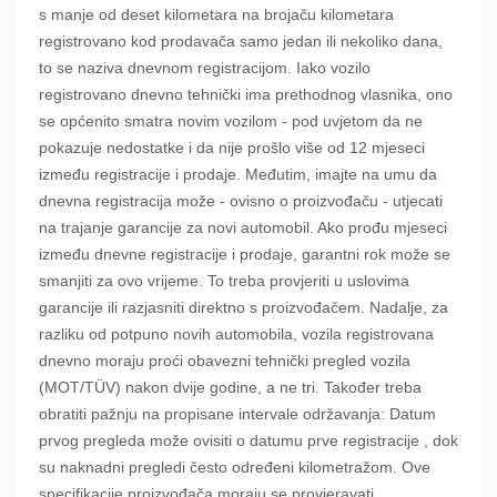
s manje od deset kilometara na brojaču kilometara
registrovano kod prodavača samo jedan ili nekoliko dana,
to se naziva dnevnom registracijom. Iako vozilo
registrovano dnevno tehnički ima prethodnog vlasnika, ono
se općenito smatra novim vozilom - pod uvjetom da ne
pokazuje nedostatke i da nije prošlo više od 12 mjeseci
između registracije i prodaje. Međutim, imajte na umu da
dnevna registracija može - ovisno o proizvođaču - utjecati
na trajanje garancije za novi automobil. Ako prođu mjeseci
između dnevne registracije i prodaje, garantni rok može se
smanjiti za ovo vrijeme. To treba provjeriti u uslovima
garancije ili razjasniti direktno s proizvođačem. Nadalje, za
razliku od potpuno novih automobila, vozila registrovana
dnevno moraju proći obavezni tehnički pregled vozila
(MOT/TÜV) nakon dvije godine, a ne tri. Također treba
obratiti pažnju na propisane intervale održavanja: Datum
prvog pregleda može ovisiti o datumu prve registracije , dok
su naknadni pregledi često određeni kilometražom. Ove
specifikacije proizvođača moraju se provjeravati