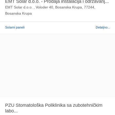
EMT Solar d.o.o. - Prodaja instalacija i održavanj...
EMT Solar d.o.o. , Voloder 40, Bosanska Krupa, 77244,
Bosanska Krupa
Solarni paneli
Detaljno...
PZU Stomatološka Poliklinika sa zubotehničkim
labo...