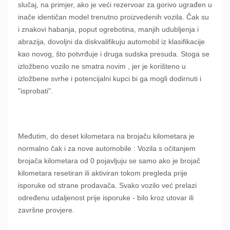
slučaj, na primjer, ako je veći rezervoar za gorivo ugrađen u
inače identičan model trenutno proizvedenih vozila. Čak su
i znakovi habanja, poput ogrebotina, manjih udubljenja i
abrazija, dovoljni da diskvalifikuju automobil iz klasifikacije
kao novog, što potvrđuje i druga sudska presuda. Stoga se
izložbeno vozilo ne smatra novim , jer je korišteno u
izložbene svrhe i potencijalni kupci bi ga mogli dodirnuti i
"isprobati".
Međutim, do deset kilometara na brojaču kilometara je
normalno čak i za nove automobile : Vozila s očitanjem
brojača kilometara od 0 pojavljuju se samo ako je brojač
kilometara resetiran ili aktiviran tokom pregleda prije
isporuke od strane prodavača. Svako vozilo već prelazi
određenu udaljenost prije isporuke - bilo kroz utovar ili
završne provjere.